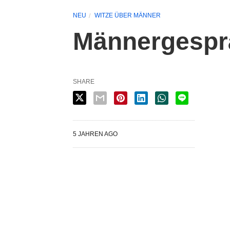
NEU
WITZE ÜBER MÄNNER
Männergesp
SHARE
5 JAHREN AGO