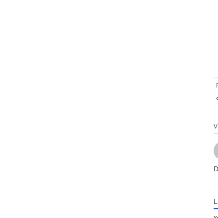
V
D
L
Yo