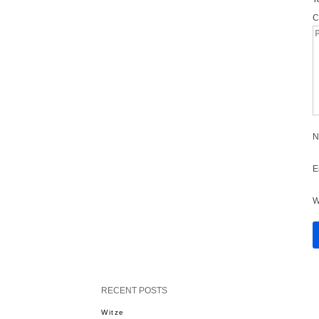
C
N
E
W
RECENT POSTS
Witze