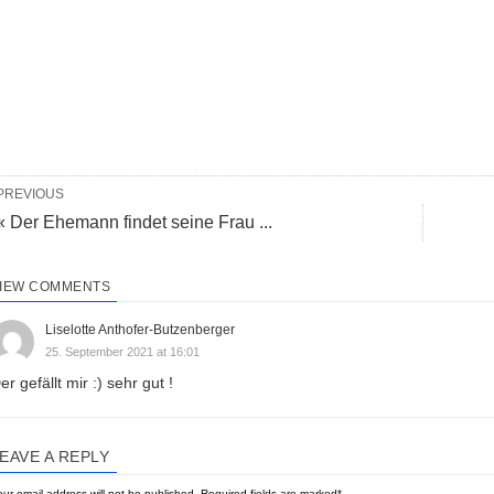
PREVIOUS
« Der Ehemann findet seine Frau ...
IEW COMMENTS
Liselotte Anthofer-Butzenberger
25. September 2021 at 16:01
er gefällt mir :) sehr gut !
EAVE A REPLY
ur email address will not be published.
Required fields are marked
*