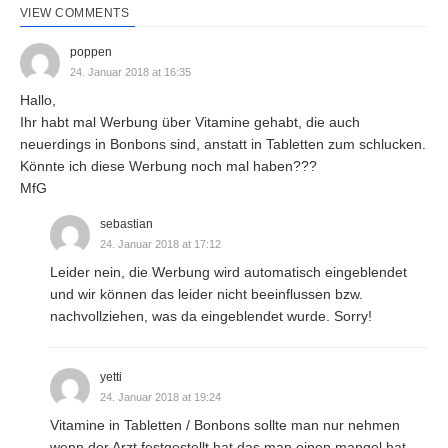
VIEW COMMENTS
poppen
24. Januar 2018 at 16:35
Hallo,
Ihr habt mal Werbung über Vitamine gehabt, die auch
neuerdings in Bonbons sind, anstatt in Tabletten zum schlucken.
Könnte ich diese Werbung noch mal haben???
MfG
sebastian
24. Januar 2018 at 17:12
Leider nein, die Werbung wird automatisch eingeblendet
und wir können das leider nicht beeinflussen bzw.
nachvollziehen, was da eingeblendet wurde. Sorry!
yetti
24. Januar 2018 at 19:24
Vitamine in Tabletten / Bonbons sollte man nur nehmen
wenn der Arzt festgestellt hat das man einen mangel hat.