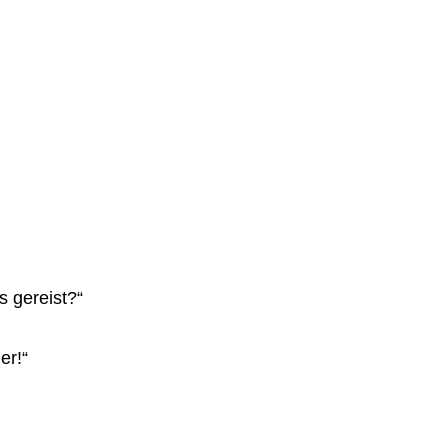
s gereist?“
er!“