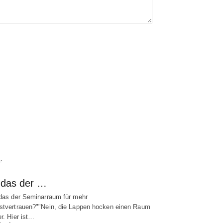
e
t das der …
 das der Seminarraum für mehr
stvertrauen?""Nein, die Lappen hocken einen Raum
er. Hier ist…