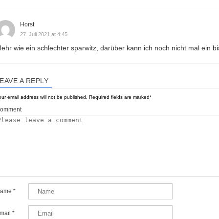
Horst
27. Juli 2021 at 4:45
ehr wie ein schlechter sparwitz, darüber kann ich noch nicht mal ein b
EAVE A REPLY
ur email address will not be published.
Required fields are marked
*
omment
ame
*
mail
*