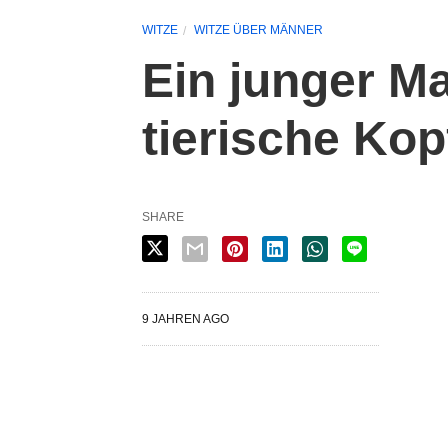
WITZE
WITZE ÜBER MÄNNER
Ein junger Ma
tierische Ko
SHARE
9 JAHREN AGO