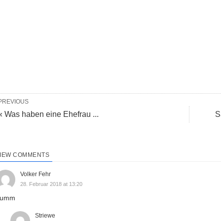
PREVIOUS
« Was haben eine Ehefrau ...
S
IEW COMMENTS
Volker Fehr
28. Februar 2018 at 13:20
dumm
Striewe