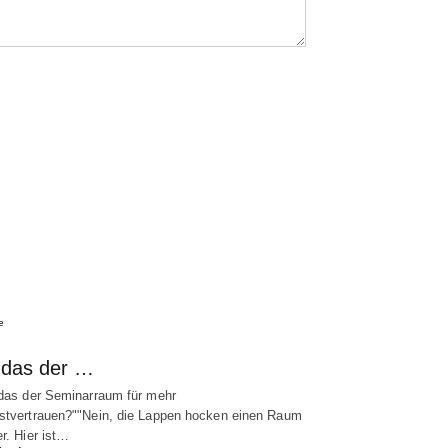
e
t das der …
 das der Seminarraum für mehr
stvertrauen?""Nein, die Lappen hocken einen Raum
er. Hier ist…