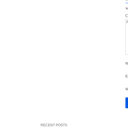
Yo
C
N
E
W
RECENT POSTS