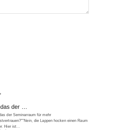
e
t das der …
 das der Seminarraum für mehr
stvertrauen?""Nein, die Lappen hocken einen Raum
er. Hier ist…