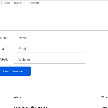
ame
*
mail
*
ebsite
Witze
Witz