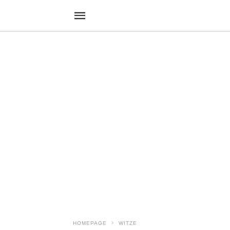
HOMEPAGE
WITZE