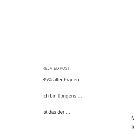
RELATED POST
85% aller Frauen …
Ich bin übrigens …
Ist das der …
M
I