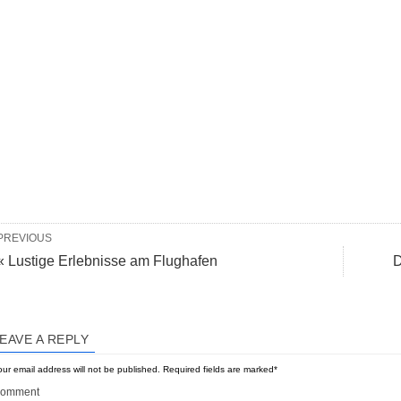
PREVIOUS
« Lustige Erlebnisse am Flughafen
D
EAVE A REPLY
ur email address will not be published.
Required fields are marked
*
omment