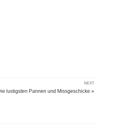
NEXT
ie lustigsten Pannen und Missgeschicke »