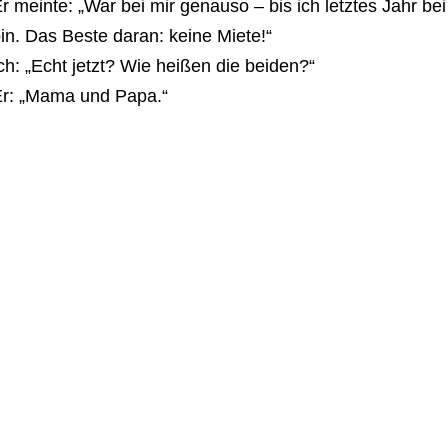
r meinte: „War bei mir genauso – bis ich letztes Jahr b
in. Das Beste daran: keine Miete!“
ch: „Echt jetzt? Wie heißen die beiden?“
r: „Mama und Papa.“