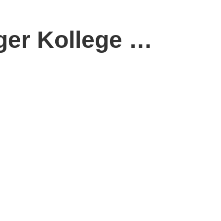
iger Kollege …