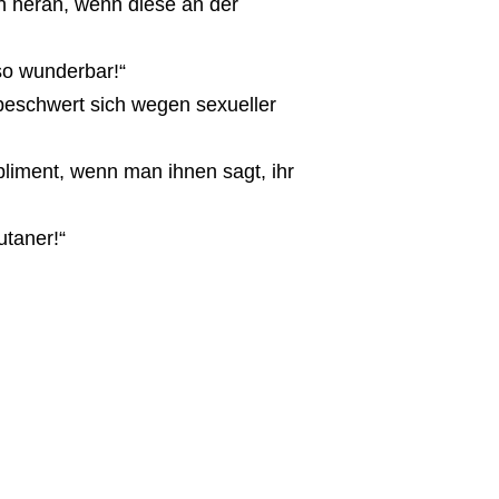
n heran, wenn diese an der
 so wunderbar!“
beschwert sich wegen sexueller
pliment, wenn man ihnen sagt, ihr
utaner!“