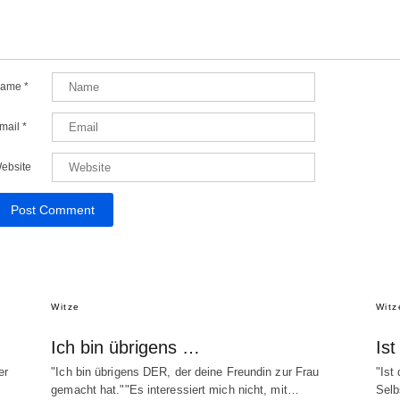
ame
*
mail
*
ebsite
Witze
Witz
Ich bin übrigens …
Is
er
"Ich bin übrigens DER, der deine Freundin zur Frau
"Ist
gemacht hat.""Es interessiert mich nicht, mit…
Selb