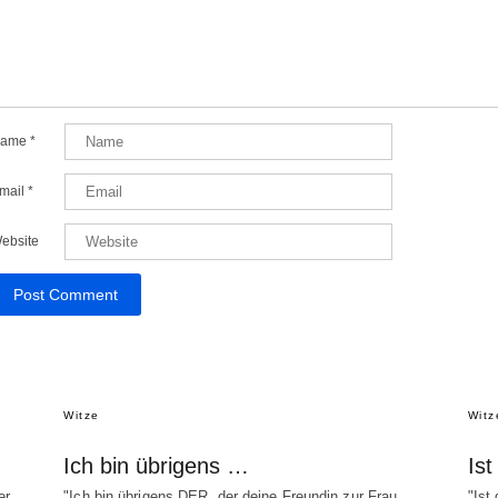
ame
*
mail
*
ebsite
Witze
Witz
Ich bin übrigens …
Is
er
"Ich bin übrigens DER, der deine Freundin zur Frau
"Ist