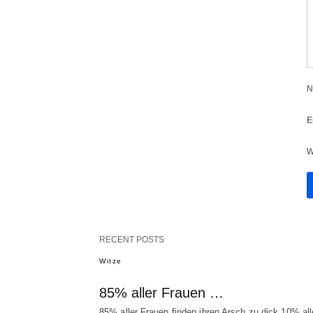
N
E
W
RECENT POSTS
Witze
85% aller Frauen …
85% aller Frauen finden ihren Arsch zu dick.10% all