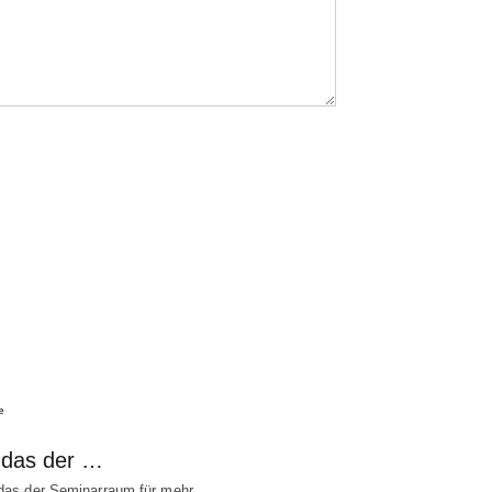
e
t das der …
 das der Seminarraum für mehr