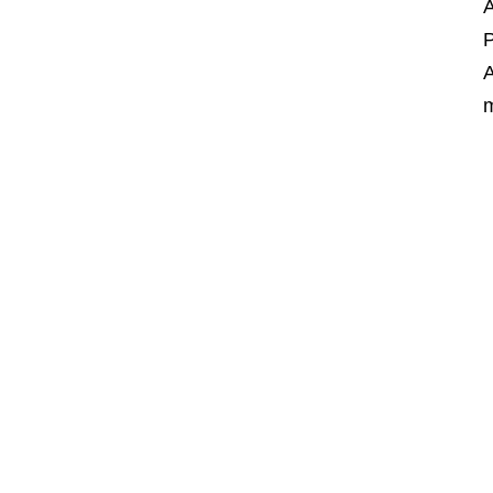
A
P
A
m