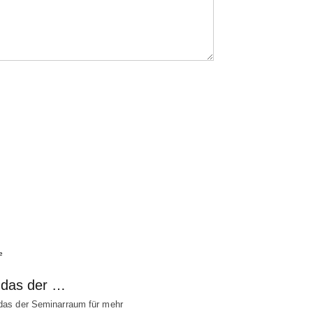
e
t das der …
 das der Seminarraum für mehr