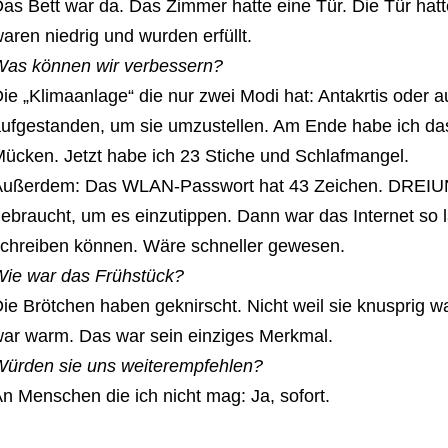
as Bett war da. Das Zimmer hatte eine Tür. Die Tür hat
aren niedrig und wurden erfüllt.
as können wir verbessern?
ie „Klimaanlage“ die nur zwei Modi hat: Antakrtis oder a
ufgestanden, um sie umzustellen. Am Ende habe ich d
ücken. Jetzt habe ich 23 Stiche und Schlafmangel.
ußerdem: Das WLAN-Passwort hat 43 Zeichen. DREIU
ebraucht, um es einzutippen. Dann war das Internet so l
chreiben können. Wäre schneller gewesen.
ie war das Frühstück?
ie Brötchen haben geknirscht. Nicht weil sie knusprig wa
ar warm. Das war sein einziges Merkmal.
ürden sie uns weiterempfehlen?
n Menschen die ich nicht mag: Ja, sofort.