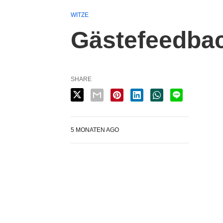
WITZE
Gästefeedba
SHARE
5 MONATEN AGO