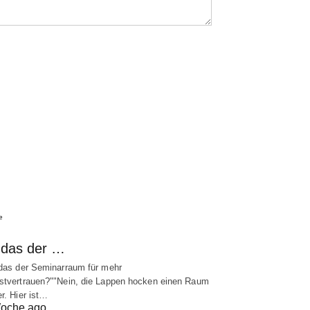
e
t das der …
 das der Seminarraum für mehr
stvertrauen?""Nein, die Lappen hocken einen Raum
er. Hier ist…
oche ago