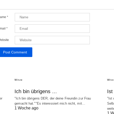
ame
*
mail
*
ebsite
Witze
Witz
Ich bin übrigens …
Is
er
"Ich bin übrigens DER, der deine Freundin zur Frau
"Ist
gemacht hat.""Es interessiert mich nicht, mit…
Selb
1 Woche ago
weit
1 W