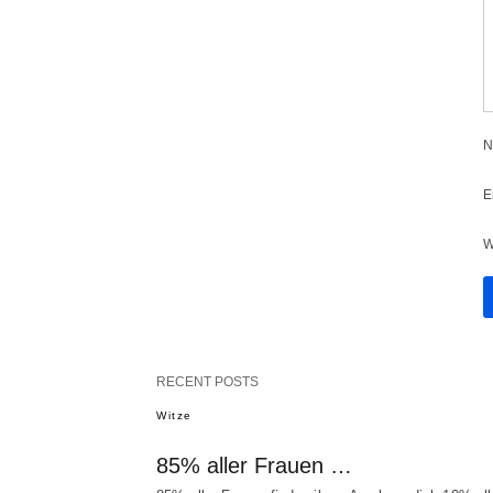
N
E
W
RECENT POSTS
Witze
85% aller Frauen …