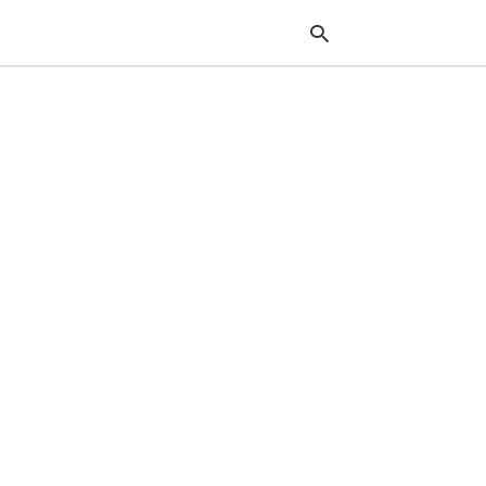
Typ
your
sea
que
and
hit
ente