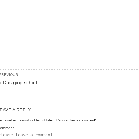
PREVIOUS
« Das ging schief
EAVE A REPLY
ur email address will not be published.
Required fields are marked
*
omment