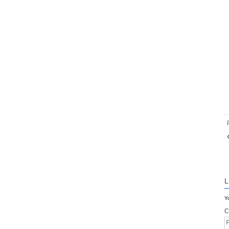
L
Yo
C