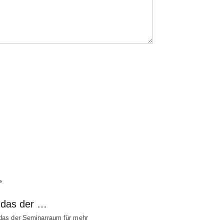
e
t das der …
 das der Seminarraum für mehr