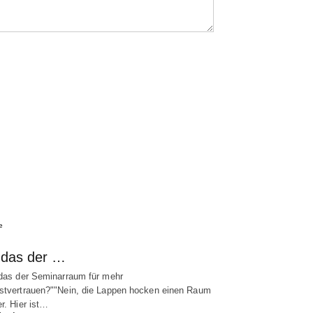
e
t das der …
 das der Seminarraum für mehr
stvertrauen?""Nein, die Lappen hocken einen Raum
er. Hier ist…