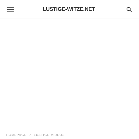
LUSTIGE-WITZE.NET
HOMEPAGE
LUSTIGE VIDEOS