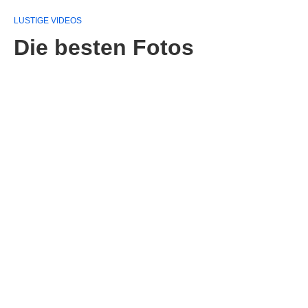
LUSTIGE VIDEOS
Die besten Fotos