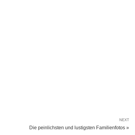
NEXT
Die peinlichsten und lustigsten Familienfotos »