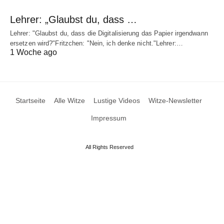
Lehrer: „Glaubst du, dass …
Lehrer: "Glaubst du, dass die Digitalisierung das Papier irgendwann
ersetzen wird?"Fritzchen: "Nein, ich denke nicht."Lehrer:…
1 Woche ago
Startseite
Alle Witze
Lustige Videos
Witze-Newsletter
Impressum
All Rights Reserved