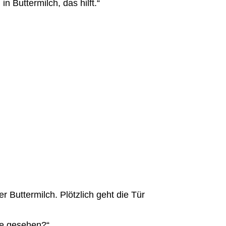
n Buttermilch, das hilft.“
r Buttermilch. Plötzlich geht die Tür
ie gesehen?“