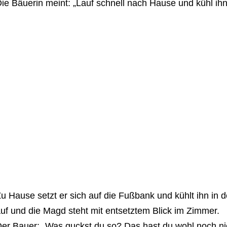
ie Bäuerin meint: „Lauf schnell nach Hause und kühl ihn i
u Hause setzt er sich auf die Fußbank und kühlt ihn in de
uf und die Magd steht mit entsetztem Blick im Zimmer.
er Bauer: „Was guckst du so? Das hast du wohl noch n