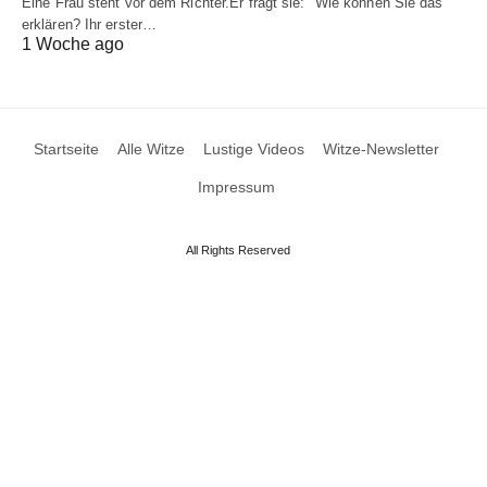
Eine Frau steht vor dem Richter.Er fragt sie: "Wie können Sie das
erklären? Ihr erster…
1 Woche ago
Startseite
Alle Witze
Lustige Videos
Witze-Newsletter
Impressum
All Rights Reserved