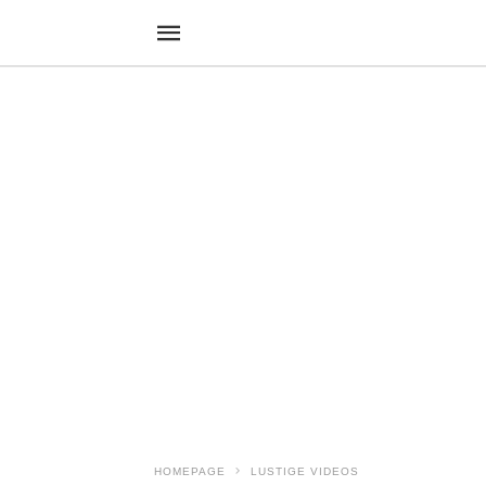
HOMEPAGE
LUSTIGE VIDEOS