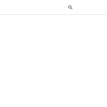
Typ
your
sea
que
and
hit
ente