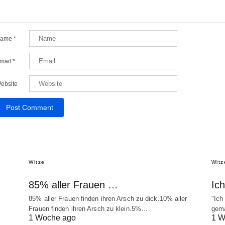
ame
*
mail
*
ebsite
Witze
Witz
85% aller Frauen …
Ic
85% aller Frauen finden ihren Arsch zu dick.10% aller
"Ich
Frauen finden ihren Arsch zu klein.5%…
gema
1 Woche ago
1 W