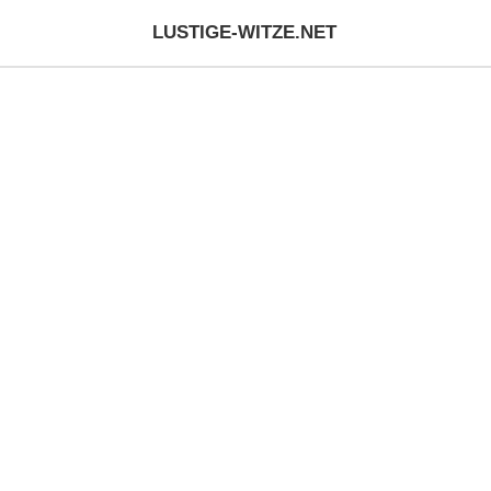
LUSTIGE-WITZE.NET