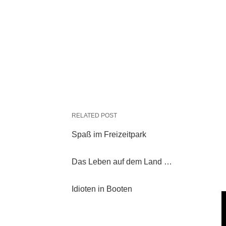
RELATED POST
Spaß im Freizeitpark
Das Leben auf dem Land …
Idioten in Booten