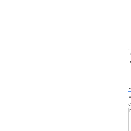
L
Yo
C