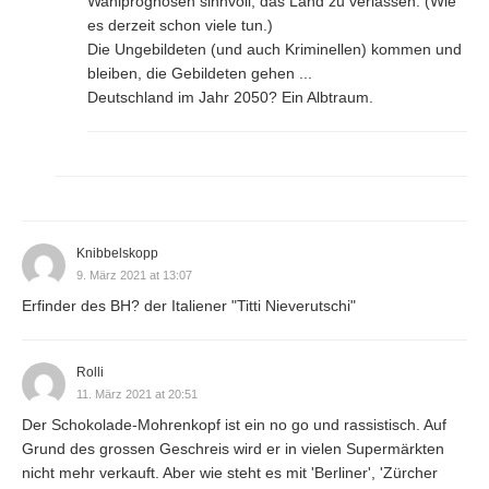
Wahlprognosen sinnvoll, das Land zu verlassen. (Wie
es derzeit schon viele tun.)
Die Ungebildeten (und auch Kriminellen) kommen und
bleiben, die Gebildeten gehen ...
Deutschland im Jahr 2050? Ein Albtraum.
Knibbelskopp
9. März 2021 at 13:07
Erfinder des BH? der Italiener "Titti Nieverutschi"
Rolli
11. März 2021 at 20:51
Der Schokolade-Mohrenkopf ist ein no go und rassistisch. Auf
Grund des grossen Geschreis wird er in vielen Supermärkten
nicht mehr verkauft. Aber wie steht es mit 'Berliner', 'Zürcher