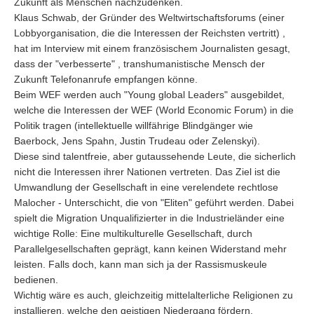
Zukunft als Menschen nachzudenken.
Klaus Schwab, der Gründer des Weltwirtschaftsforums (einer
Lobbyorganisation, die die Interessen der Reichsten vertritt) ,
hat im Interview mit einem französischem Journalisten gesagt,
dass der "verbesserte" , transhumanistische Mensch der
Zukunft Telefonanrufe empfangen könne.
Beim WEF werden auch "Young global Leaders" ausgebildet,
welche die Interessen der WEF (World Economic Forum) in die
Politik tragen (intellektuelle willfährige Blindgänger wie
Baerbock, Jens Spahn, Justin Trudeau oder Zelenskyi).
Diese sind talentfreie, aber gutaussehende Leute, die sicherlich
nicht die Interessen ihrer Nationen vertreten. Das Ziel ist die
Umwandlung der Gesellschaft in eine verelendete rechtlose
Malocher - Unterschicht, die von "Eliten" geführt werden. Dabei
spielt die Migration Unqualifizierter in die Industrieländer eine
wichtige Rolle: Eine multikulturelle Gesellschaft, durch
Parallelgesellschaften geprägt, kann keinen Widerstand mehr
leisten. Falls doch, kann man sich ja der Rassismuskeule
bedienen.
Wichtig wäre es auch, gleichzeitig mittelalterliche Religionen zu
installieren, welche den geistigen Niedergang fördern.