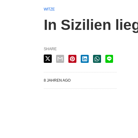
WITZE
In Sizilien li
SHARE
8 JAHREN AGO